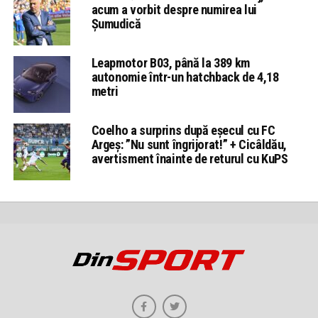
acum a vorbit despre numirea lui
Șumudică
Leapmotor B03, până la 389 km
autonomie într-un hatchback de 4,18
metri
Coelho a surprins după eșecul cu FC
Argeș: ”Nu sunt îngrijorat!” + Cicâldău,
avertisment înainte de returul cu KuPS