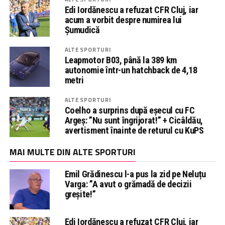
Edi Iordănescu a refuzat CFR Cluj, iar
acum a vorbit despre numirea lui
Șumudică
ALTE SPORTURI
Leapmotor B03, până la 389 km
autonomie într-un hatchback de 4,18
metri
ALTE SPORTURI
Coelho a surprins după eșecul cu FC
Argeș: ”Nu sunt îngrijorat!” + Cicâldău,
avertisment înainte de returul cu KuPS
MAI MULTE DIN ALTE SPORTURI
Emil Grădinescu l-a pus la zid pe Neluțu
Varga: ”A avut o grămadă de decizii
greșite!”
Edi Iordănescu a refuzat CFR Cluj, iar