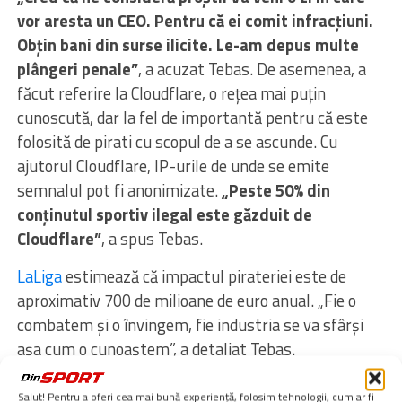
vor aresta un CEO. Pentru că ei comit infracțiuni.
Obțin bani din surse ilicite. Le-am depus multe
plângeri penale”
, a acuzat Tebas. De asemenea, a
făcut referire la Cloudflare, o rețea mai puțin
cunoscută, dar la fel de importantă pentru că este
folosită de pirati cu scopul de a se ascunde. Cu
ajutorul Cloudflare, IP-urile de unde se emite
semnalul pot fi anonimizate.
„Peste 50% din
conținutul sportiv ilegal este găzduit de
Cloudflare”
, a spus Tebas.
LaLiga
estimează că impactul pirateriei este de
aproximativ 700 de milioane de euro anual. „Fie o
combatem și o învingem, fie industria se va sfârși
așa cum o cunoaștem”, a detaliat Tebas.
Etichete:
javier tebas
,
vinicius
Salut! Pentru a oferi cea mai bună experiență, folosim tehnologii, cum ar fi