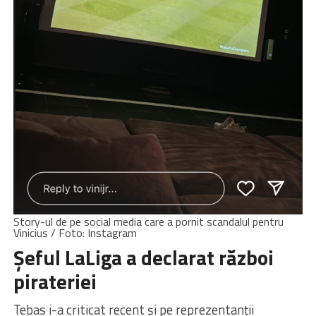
Story-ul de pe social media care a pornit scandalul pentru
Vinicius / Foto: Instagram
Șeful LaLiga a declarat război
pirateriei
Tebas i-a criticat recent și pe reprezentanții