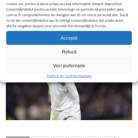
cookie-uri, pentru a stoca și/sau accesa informațiile despre dispozitive.
Consimțământul pentru aceste tehnologii ne permite să procesăm date,
Urmărește știrile digisport.ro și pe
Google News
cum ar fi comportamentul de navigare sau ID-uri unice pe acest site. Dacă
nu îți dai consimțământul sau îți retragi consimțământul dat poate avea
Noua Aplicaţie Digi Sport poate fi descărcată din
afecte negative asupra unor anumite funcționalități și funcții.
Acceptă
Refuză
Vezi preferințele
Politică de confidențialitate