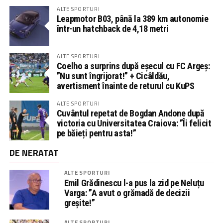
ALTE SPORTURI
Leapmotor B03, până la 389 km autonomie
într-un hatchback de 4,18 metri
ALTE SPORTURI
Coelho a surprins după eșecul cu FC Argeș:
”Nu sunt îngrijorat!” + Cicâldău,
avertisment înainte de returul cu KuPS
ALTE SPORTURI
Cuvântul repetat de Bogdan Andone după
victoria cu Universitatea Craiova: ”Îi felicit
pe băieți pentru asta!”
DE NERATAT
ALTE SPORTURI
Emil Grădinescu l-a pus la zid pe Neluțu
Varga: ”A avut o grămadă de decizii
greșite!”
ALTE SPORTURI