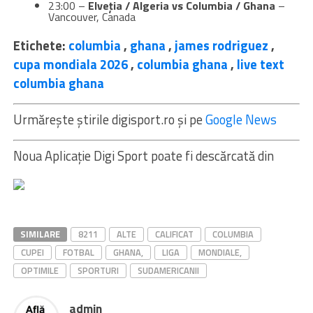
23:00 –
Elveția / Algeria
vs Columbia
/ Ghana
–
Vancouver, Canada
Etichete:
columbia
,
ghana
,
james rodriguez
,
cupa mondiala 2026
,
columbia ghana
,
live text
columbia ghana
Urmărește știrile digisport.ro și pe
Google News
Noua Aplicaţie Digi Sport poate fi descărcată din
SIMILARE
8211
ALTE
CALIFICAT
COLUMBIA
CUPEI
FOTBAL
GHANA,
LIGA
MONDIALE,
OPTIMILE
SPORTURI
SUDAMERICANII
admin