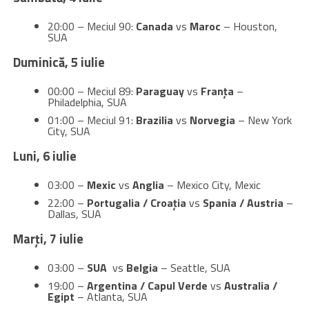
20:00 – Meciul 90:
Canada
vs
Maroc
– Houston,
SUA
Duminică, 5 iulie
00:00 – Meciul 89:
Paraguay
vs
Franța
–
Philadelphia, SUA
01:00 – Meciul 91:
Brazilia
vs
Norvegia
– New York
City, SUA
Luni, 6 iulie
03:00 –
Mexic
vs
Anglia
– Mexico City, Mexic
22:00 –
Portugalia / Croația
vs
Spania / Austria
–
Dallas, SUA
Marți, 7 iulie
03:00 –
SUA
vs
Belgia
– Seattle, SUA
19:00 –
Argentina / Capul Verde
vs
Australia /
Egipt
– Atlanta, SUA