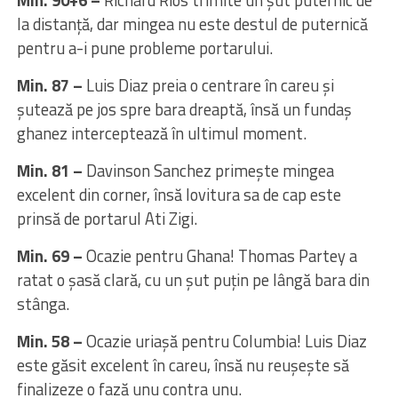
Min. 90+6 –
Richard Rios trimite un șut puternic de
la distanță, dar mingea nu este destul de puternică
pentru a-i pune probleme portarului.
Min. 87 –
Luis Diaz preia o centrare în careu și
șutează pe jos spre bara dreaptă, însă un fundaș
ghanez interceptează în ultimul moment.
Min. 81 –
Davinson Sanchez primește mingea
excelent din corner, însă lovitura sa de cap este
prinsă de portarul Ati Zigi.
Min. 69 –
Ocazie pentru Ghana! Thomas Partey a
ratat o șasă clară, cu un șut puțin pe lângă bara din
stânga.
Min. 58 –
Ocazie uriașă pentru Columbia! Luis Diaz
este găsit excelent în careu, însă nu reușește să
finalizeze o fază unu contra unu.