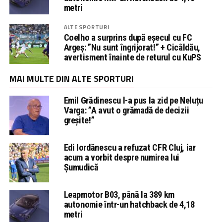
metri
ALTE SPORTURI
Coelho a surprins după eșecul cu FC
Argeș: ”Nu sunt îngrijorat!” + Cicâldău,
avertisment înainte de returul cu KuPS
MAI MULTE DIN ALTE SPORTURI
Emil Grădinescu l-a pus la zid pe Neluțu
Varga: ”A avut o grămadă de decizii
greșite!”
Edi Iordănescu a refuzat CFR Cluj, iar
acum a vorbit despre numirea lui
Șumudică
Leapmotor B03, până la 389 km
autonomie într-un hatchback de 4,18
metri