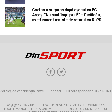
Coelho a surprins după eșecul cu FC
Argeș: ”Nu sunt îngrijorat!” + Cicâldău,
avertisment înainte de returul cu KuPS
Politică de confidențialitate
Contact
Fii corespondent DIN SPORT
Copyright © 2024 DinSPORT.ro - Un produs UTA MEDIA NETWORK: Ziarul
PROFIT, MAXIOFERTE, KLANAR IMOBILIARE, LUXIMO, COMUNIK, RANJETUL