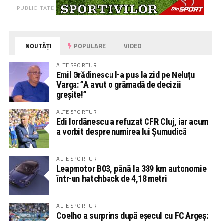
PUBLICITATE
NOUTĂȚI
POPULARE
VIDEO
ALTE SPORTURI
Emil Grădinescu l-a pus la zid pe Neluțu
Varga: ”A avut o grămadă de decizii
greșite!”
ALTE SPORTURI
Edi Iordănescu a refuzat CFR Cluj, iar acum
a vorbit despre numirea lui Șumudică
ALTE SPORTURI
Leapmotor B03, până la 389 km autonomie
într-un hatchback de 4,18 metri
ALTE SPORTURI
Coelho a surprins după eșecul cu FC Argeș: