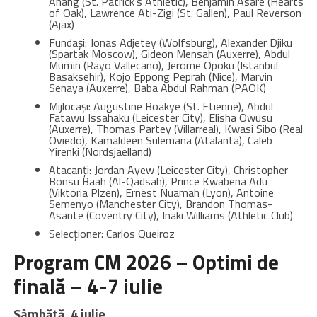
Anang (St. Patrick’s Athletic), Benjamin Asare (Hearts
of Oak), Lawrence Ati-Zigi (St. Gallen), Paul Reverson
(Ajax)
Fundași: Jonas Adjetey (Wolfsburg), Alexander Djiku
(Spartak Moscow), Gideon Mensah (Auxerre), Abdul
Mumin (Rayo Vallecano), Jerome Opoku (Istanbul
Basaksehir), Kojo Eppong Peprah (Nice), Marvin
Senaya (Auxerre), Baba Abdul Rahman (PAOK)
Mijlocași: Augustine Boakye (St. Etienne), Abdul
Fatawu Issahaku (Leicester City), Elisha Owusu
(Auxerre), Thomas Partey (Villarreal), Kwasi Sibo (Real
Oviedo), Kamaldeen Sulemana (Atalanta), Caleb
Yirenki (Nordsjaelland)
Atacanți: Jordan Ayew (Leicester City), Christopher
Bonsu Baah (Al-Qadsah), Prince Kwabena Adu
(Viktoria Plzen), Ernest Nuamah (Lyon), Antoine
Semenyo (Manchester City), Brandon Thomas-
Asante (Coventry City), Inaki Williams (Athletic Club)
Selecționer: Carlos Queiroz
Program CM 2026 – Optimi de
finală – 4-7 iulie
Sâmbătă, 4 iulie