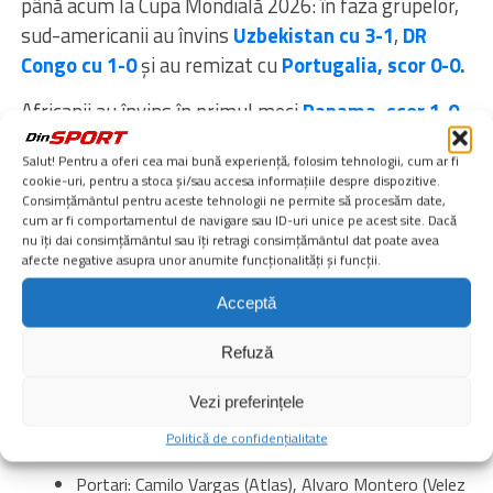
până acum la Cupa Mondială 2026: în faza grupelor,
sud-americanii au învins
Uzbekistan cu 3-1
,
DR
Congo cu 1-0
și au remizat cu
Portugalia, scor 0-0.
Africanii au învins în primul meci
Panama, scor 1-0
,
au remizat cu
Anglia, scor 0-0
, după care au pierdut
Salut! Pentru a oferi cea mai bună experiență, folosim tehnologii, cum ar fi
cu
Croația, scor 1-2
.
cookie-uri, pentru a stoca și/sau accesa informațiile despre dispozitive.
Consimțământul pentru aceste tehnologii ne permite să procesăm date,
Astfel, acum rămâne de văzut cum se va încheia
cum ar fi comportamentul de navigare sau ID-uri unice pe acest site. Dacă
nu îți dai consimțământul sau îți retragi consimțământul dat poate avea
meciul din 16-imi între Columbia și Ghana.
afecte negative asupra unor anumite funcționalități și funcții.
Câștigătoarea meciului Columbia – Ghana se va
Acceptă
duela în optimile de finală ale Cupei Mondiale 2026
cu
învingătoarea duelului Elveția – Algeria.
Refuză
Lotul Columbiei la Cupa
Vezi preferințele
Mondială 2026
Politică de confidențialitate
Portari: Camilo Vargas (Atlas), Alvaro Montero (Velez