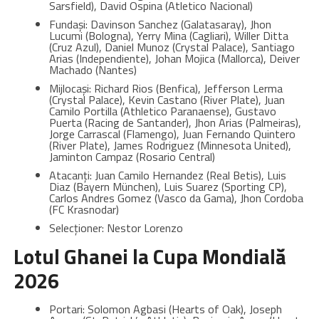
Sarsfield), David Ospina (Atletico Nacional)
Fundași: Davinson Sanchez (Galatasaray), Jhon
Lucumi (Bologna), Yerry Mina (Cagliari), Willer Ditta
(Cruz Azul), Daniel Munoz (Crystal Palace), Santiago
Arias (Independiente), Johan Mojica (Mallorca), Deiver
Machado (Nantes)
Mijlocași: Richard Rios (Benfica), Jefferson Lerma
(Crystal Palace), Kevin Castano (River Plate), Juan
Camilo Portilla (Athletico Paranaense), Gustavo
Puerta (Racing de Santander), Jhon Arias (Palmeiras),
Jorge Carrascal (Flamengo), Juan Fernando Quintero
(River Plate), James Rodriguez (Minnesota United),
Jaminton Campaz (Rosario Central)
Atacanți: Juan Camilo Hernandez (Real Betis), Luis
Diaz (Bayern München), Luis Suarez (Sporting CP),
Carlos Andres Gomez (Vasco da Gama), Jhon Cordoba
(FC Krasnodar)
Selecționer: Nestor Lorenzo
Lotul Ghanei la Cupa Mondială
2026
Portari: Solomon Agbasi (Hearts of Oak), Joseph