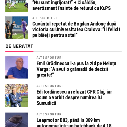
”Nu sunt îngrijorat!” + Cicâldău,
avertisment înainte de returul cu KuPS
ALTE SPORTURI
Cuvântul repetat de Bogdan Andone după
victoria cu Universitatea Craiova: ”Îi felicit
pe băieți pentru asta!”
DE NERATAT
ALTE SPORTURI
Emil Grădinescu l-a pus la zid pe Neluțu
Varga: ”A avut o grămadă de decizii
greșite!”
ALTE SPORTURI
Edi Iordănescu a refuzat CFR Cluj, iar
acum a vorbit despre numirea lui
Șumudică
ALTE SPORTURI
Leapmotor B03, până la 389 km
autonomie într-un hatchback de 4,18