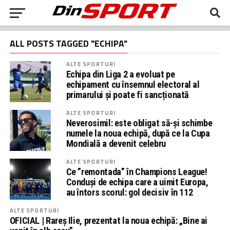
ALL POSTS TAGGED "ECHIPA"
ALTE SPORTURI
Echipa din Liga 2 a evoluat pe
echipament cu însemnul electoral al
primarului și poate fi sancționată
ALTE SPORTURI
Neverosimil: este obligat să-și schimbe
numele la noua echipă, după ce la Cupa
Mondială a devenit celebru
ALTE SPORTURI
Ce ”remontada” în Champions League!
Conduși de echipa care a uimit Europa,
au întors scorul: gol decisiv în 112
ALTE SPORTURI
OFICIAL | Rareş Ilie, prezentat la noua echipă: „Bine ai