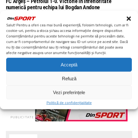
FC Argeș – Petrolul 1-0. Victorie în inferioritate
numerică pentru echipa lui Bogdan Andone
MAI MULT
Salut! Pentru a oferi cea mai bună experiență, folosim tehnologii, cum ar fi
cookie-uri, pentru a stoca și/sau accesa informațiile despre dispozitive.
Consimțământul pentru aceste tehnologii ne permite să procesăm date,
cum ar fi comportamentul de navigare sau ID-uri unice pe acest site. Dacă
nu îți dai consimțământul sau îți retragi consimțământul dat poate avea
afecte negative asupra unor anumite funcționalități și funcții.
Acceptă
Refuză
Vezi preferințele
Politică de confidențialitate
PUBLICITATE