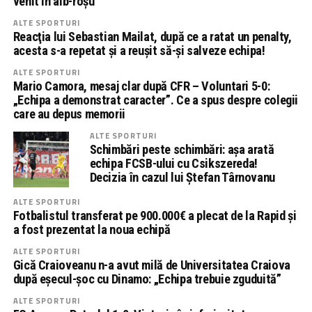
venit în alb-roşu”
ALTE SPORTURI
Reacţia lui Sebastian Mailat, după ce a ratat un penalty,
acesta s-a repetat şi a reuşit să-şi salveze echipa!
ALTE SPORTURI
Mario Camora, mesaj clar după CFR – Voluntari 5-0:
„Echipa a demonstrat caracter”. Ce a spus despre colegii
care au depus memorii
ALTE SPORTURI
Schimbări peste schimbări: așa arată
echipa FCSB-ului cu Csikszereda!
Decizia în cazul lui Ștefan Târnovanu
ALTE SPORTURI
Fotbalistul transferat pe 900.000€ a plecat de la Rapid și
a fost prezentat la noua echipă
ALTE SPORTURI
Gică Craioveanu n-a avut milă de Universitatea Craiova
după eșecul-șoc cu Dinamo: „Echipa trebuie zguduită”
ALTE SPORTURI