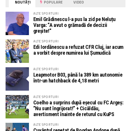
NOUTĂȚI
POPULARE
VIDEO
ALTE SPORTURI
Emil Grădinescu l-a pus la zid pe Neluțu
Varga: ”A avut o grămadă de decizii
greșite!”
ALTE SPORTURI
Edi Iordănescu a refuzat CFR Cluj, iar acum
a vorbit despre numirea lui Șumudică
ALTE SPORTURI
Leapmotor B03, până la 389 km autonomie
într-un hatchback de 4,18 metri
ALTE SPORTURI
Coelho a surprins după eșecul cu FC Argeș:
”Nu sunt îngrijorat!” + Cicâldău,
avertisment înainte de returul cu KuPS
ALTE SPORTURI
Cuvântul repetat de Bogdan Andone după