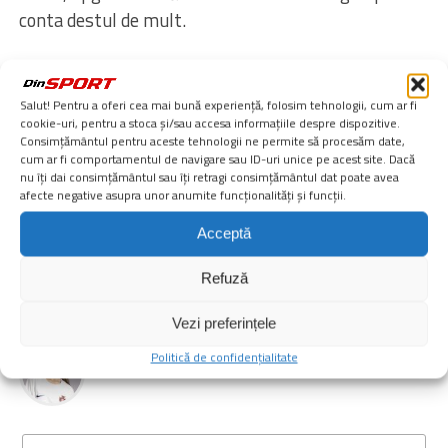
conta destul de mult.
Salut! Pentru a oferi cea mai bună experiență, folosim tehnologii, cum ar fi
cookie-uri, pentru a stoca și/sau accesa informațiile despre dispozitive.
Consimțământul pentru aceste tehnologii ne permite să procesăm date,
cum ar fi comportamentul de navigare sau ID-uri unice pe acest site. Dacă
SIMILARE
ADRIAN
ALTE
ANTENAPLAY.
nu îți dai consimțământul sau îți retragi consimțământul dat poate avea
afecte negative asupra unor anumite funcționalități și funcții.
ANTICIPEAZĂ
BRITANII
CURSA
FEATURED
FORMULA 1
FORMULA 1 2026
FOTBAL
GEORGESCU
Acceptă
INTERNAȚIONAL
LIGA
MARELE PREMIU AL MARII BRITANII
MARII
RĂCOARE
SILVERSTONE
SPECTACULOASĂ
Refuză
SPORTURI
STRES
SUPERLIGA
Vezi preferințele
Simina PREDA
Politică de confidențialitate