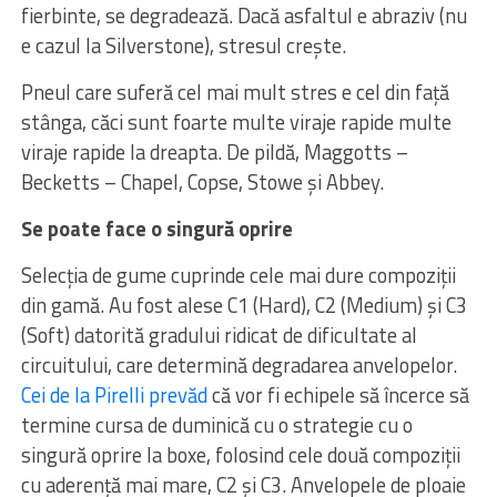
fierbinte, se degradează. Dacă asfaltul e abraziv (nu
e cazul la Silverstone), stresul crește.
Pneul care suferă cel mai mult stres e cel din față
stânga, căci sunt foarte multe viraje rapide
multe
viraje rapide la dreapta. De pildă, Maggotts –
Becketts – Chapel, Copse, Stowe și Abbey.
Se poate face o singură oprire
Selecția de gume cuprinde cele mai dure compoziții
din gamă. Au fost alese C1 (Hard), C2 (Medium) și C3
(Soft) datorită gradului ridicat de dificultate al
circuitului, care determină degradarea anvelopelor.
Cei de la Pirelli prevăd
că vor fi echipele să încerce să
termine cursa de duminică cu o strategie cu o
singură oprire la boxe, folosind cele două compoziții
cu aderență mai mare, C2 și C3. Anvelopele de ploaie