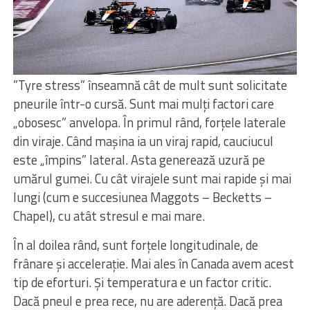
”
Tyre stress” înseamnă cât de mult sunt solicitate
pneurile într-o cursă. Sunt mai mulți factori care
„obosesc” anvelopa. În primul rând, forțele laterale
din viraje. Când mașina ia un viraj rapid, cauciucul
este „împins” lateral. Asta generează uzură pe
umărul gumei. Cu cât virajele sunt mai rapide și mai
lungi (cum e succesiunea Maggots – Becketts –
Chapel), cu atât stresul e mai mare.
În al doilea rând, sunt forțele longitudinale, de
frânare și accelerație. Mai ales în Canada avem acest
tip de eforturi. Și temperatura e un factor critic.
Dacă pneul e prea rece, nu are aderență. Dacă prea