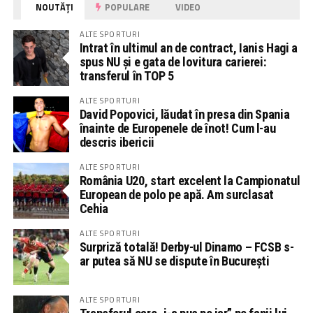
NOUTĂȚI
POPULARE
VIDEO
ALTE SPORTURI
Intrat în ultimul an de contract, Ianis Hagi a
spus NU și e gata de lovitura carierei:
transferul în TOP 5
ALTE SPORTURI
David Popovici, lăudat în presa din Spania
înainte de Europenele de înot! Cum l-au
descris ibericii
ALTE SPORTURI
România U20, start excelent la Campionatul
European de polo pe apă. Am surclasat
Cehia
ALTE SPORTURI
Surpriză totală! Derby-ul Dinamo – FCSB s-
ar putea să NU se dispute în București
ALTE SPORTURI