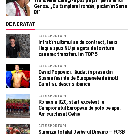
Transferul care „i-a pus pe jar” pe fanii lui
Genoa. „Cu tâmplarul român, picăm în Serie
B!”
DE NERATAT
ALTE SPORTURI
Intrat în ultimul an de contract, Ianis
Hagi a spus NU și e gata de lovitura
carierei: transferul în TOP 5
ALTE SPORTURI
David Popovici, lăudat în presa din
Spania înainte de Europenele de înot!
Cum l-au descris ibericii
ALTE SPORTURI
România U20, start excelent la
Campionatul European de polo pe apă.
Am surclasat Cehia
ALTE SPORTURI
Surpriză totală! Derby-ul Dinamo – FCSB