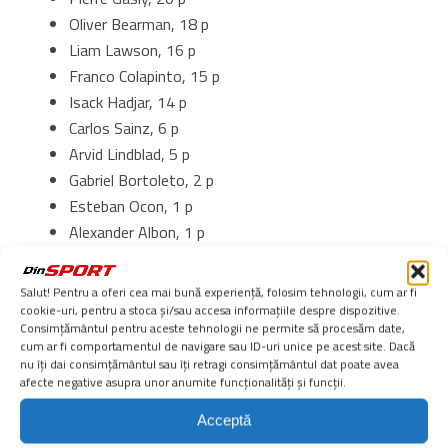
Oliver Bearman, 18 p
Liam Lawson, 16 p
Franco Colapinto, 15 p
Isack Hadjar, 14 p
Carlos Sainz, 6 p
Arvid Lindblad, 5 p
Gabriel Bortoleto, 2 p
Esteban Ocon, 1 p
Alexander Albon, 1 p
Nico Hulkenberg, 0 p
Valtteri Bottas, 0 p
Salut! Pentru a oferi cea mai bună experiență, folosim tehnologii, cum ar fi
Sergio Perez, 0 p
cookie-uri, pentru a stoca și/sau accesa informațiile despre dispozitive.
Consimțământul pentru aceste tehnologii ne permite să procesăm date,
Lance Stroll, 0 p
cum ar fi comportamentul de navigare sau ID-uri unice pe acest site. Dacă
Fernando Alonso, 0 p
nu îți dai consimțământul sau îți retragi consimțământul dat poate avea
afecte negative asupra unor anumite funcționalități și funcții.
Înapoi la Homepage
Acceptă
Loading …