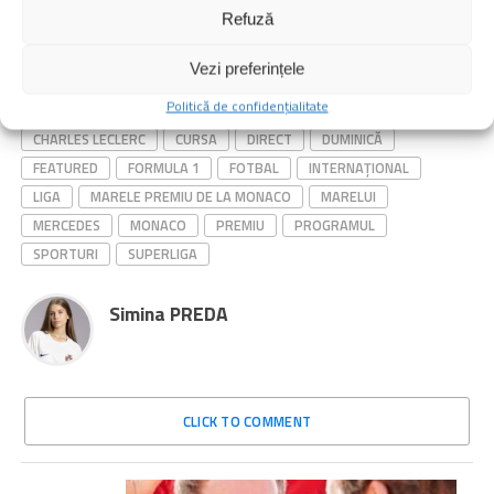
Refuză
Citește și:
Vezi preferințele
Politică de confidențialitate
SIMILARE
(ANTENA
15:45.
ALTE
ANTENAPLAY.
CHARLES LECLERC
CURSA
DIRECT
DUMINICĂ
FEATURED
FORMULA 1
FOTBAL
INTERNAȚIONAL
LIGA
MARELE PREMIU DE LA MONACO
MARELUI
MERCEDES
MONACO
PREMIU
PROGRAMUL
SPORTURI
SUPERLIGA
Simina PREDA
CLICK TO COMMENT