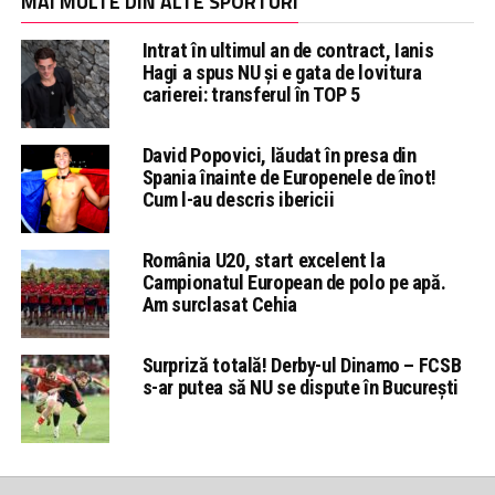
MAI MULTE DIN ALTE SPORTURI
Intrat în ultimul an de contract, Ianis
Hagi a spus NU și e gata de lovitura
carierei: transferul în TOP 5
David Popovici, lăudat în presa din
Spania înainte de Europenele de înot!
Cum l-au descris ibericii
România U20, start excelent la
Campionatul European de polo pe apă.
Am surclasat Cehia
Surpriză totală! Derby-ul Dinamo – FCSB
s-ar putea să NU se dispute în București