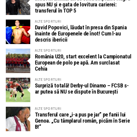
spus NU și e gata de lovitura carierei:
transferul în TOP 5
ALTE SPORTURI
David Popovici, lăudat în presa din Spania
înainte de Europenele de înot! Cum l-au
descris ibericii
ALTE SPORTURI
România U20, start excelent la Campionatul
European de polo pe apă. Am surclasat
Cehia
ALTE SPORTURI
Surpriză totală! Derby-ul Dinamo – FCSB s-
ar putea să NU se dispute în București
ALTE SPORTURI
Transferul care „i-a pus pe jar” pe fanii lui
Genoa. „Cu tâmplarul român, picăm în Serie
B!”