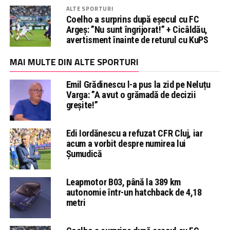
ALTE SPORTURI
Coelho a surprins după eșecul cu FC
Argeș: ”Nu sunt îngrijorat!” + Cicâldău,
avertisment înainte de returul cu KuPS
MAI MULTE DIN ALTE SPORTURI
Emil Grădinescu l-a pus la zid pe Neluțu
Varga: ”A avut o grămadă de decizii
greșite!”
Edi Iordănescu a refuzat CFR Cluj, iar
acum a vorbit despre numirea lui
Șumudică
Leapmotor B03, până la 389 km
autonomie într-un hatchback de 4,18
metri