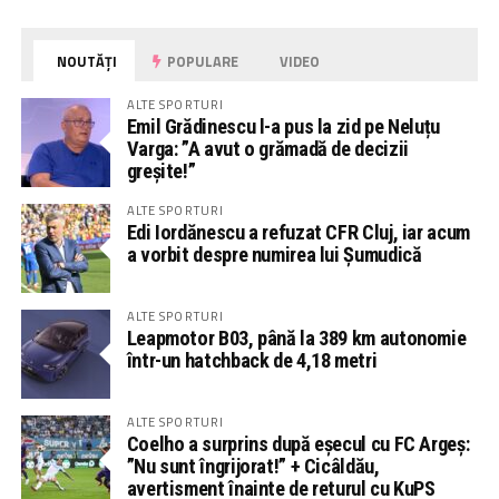
NOUTĂȚI
POPULARE
VIDEO
ALTE SPORTURI
Emil Grădinescu l-a pus la zid pe Neluțu
Varga: ”A avut o grămadă de decizii
greșite!”
ALTE SPORTURI
Edi Iordănescu a refuzat CFR Cluj, iar acum
a vorbit despre numirea lui Șumudică
ALTE SPORTURI
Leapmotor B03, până la 389 km autonomie
într-un hatchback de 4,18 metri
ALTE SPORTURI
Coelho a surprins după eșecul cu FC Argeș:
”Nu sunt îngrijorat!” + Cicâldău,
avertisment înainte de returul cu KuPS