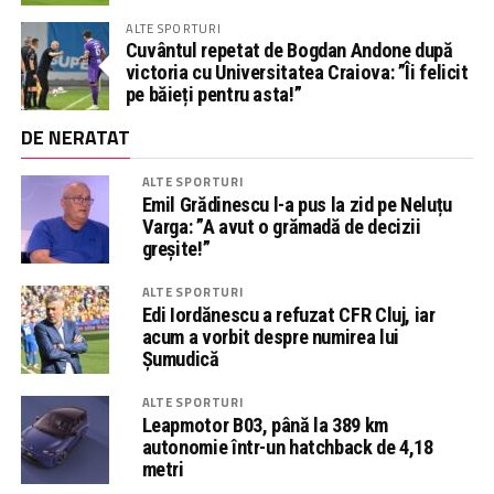
ALTE SPORTURI
Cuvântul repetat de Bogdan Andone după
victoria cu Universitatea Craiova: ”Îi felicit
pe băieți pentru asta!”
DE NERATAT
ALTE SPORTURI
Emil Grădinescu l-a pus la zid pe Neluțu
Varga: ”A avut o grămadă de decizii
greșite!”
ALTE SPORTURI
Edi Iordănescu a refuzat CFR Cluj, iar
acum a vorbit despre numirea lui
Șumudică
ALTE SPORTURI
Leapmotor B03, până la 389 km
autonomie într-un hatchback de 4,18
metri