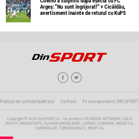
Coelho a surprins după eșecul cu FC
Argeș: ”Nu sunt îngrijorat!” + Cicâldău,
avertisment înainte de returul cu KuPS
Politică de confidențialitate
Contact
Fii corespondent DIN SPORT
Copyright © 2024 DinSPORT.ro - Un produs UTA MEDIA NETWORK: Ziarul
PROFIT, MAXIOFERTE, KLANAR IMOBILIARE, LUXIMO, COMUNIK, RANJETUL
CARPATILOR, TURISM ARGES, PROFI 24