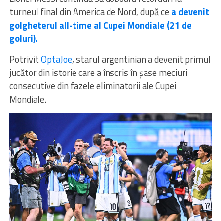
turneul final din America de Nord, după ce
a devenit
golgheterul all-time al Cupei Mondiale (21 de
goluri).
Potrivit
OptaJoe
, starul argentinian a devenit primul
jucător din istorie care a înscris în șase meciuri
consecutive din fazele eliminatorii ale Cupei
Mondiale.