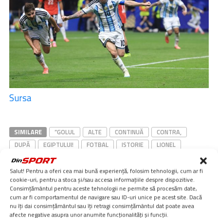
Sursa
SIMILARE
”GOLUL
ALTE
CONTINUĂ
CONTRA,
DUPĂ
EGIPTULUI!
FOTBAL
ISTORIE
LIONEL
MARCAT
MESSI:
RECORD
SCRIE
SPORTURI
SUPERLIGA
TENIS
UNIC!
VIDEO,
Salut! Pentru a oferi cea mai bună experiență, folosim tehnologii, cum ar fi
cookie-uri, pentru a stoca și/sau accesa informațiile despre dispozitive.
Consimțământul pentru aceste tehnologii ne permite să procesăm date,
Simina PREDA
cum ar fi comportamentul de navigare sau ID-uri unice pe acest site. Dacă
nu îți dai consimțământul sau îți retragi consimțământul dat poate avea
afecte negative asupra unor anumite funcționalități și funcții.