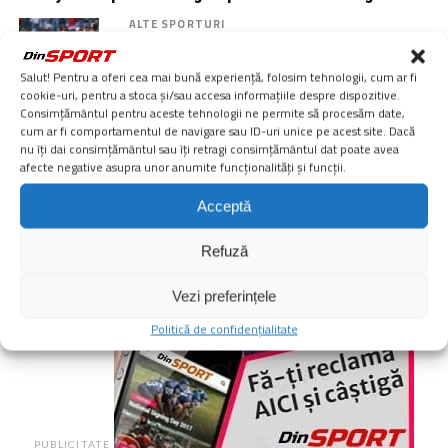
ALTE SPORTURI
Lionel Messi a „rupt” tăcerea: mesaj
pentru Spania, după finala Cupei
Salut! Pentru a oferi cea mai bună experiență, folosim tehnologii, cum ar fi
Mondiale 2026
cookie-uri, pentru a stoca și/sau accesa informațiile despre dispozitive.
Consimțământul pentru aceste tehnologii ne permite să procesăm date,
cum ar fi comportamentul de navigare sau ID-uri unice pe acest site. Dacă
MAI MULT
nu îți dai consimțământul sau îți retragi consimțământul dat poate avea
afecte negative asupra unor anumite funcționalități și funcții.
Acceptă
Refuză
Vezi preferințele
Politică de confidențialitate
PUBLICITATE