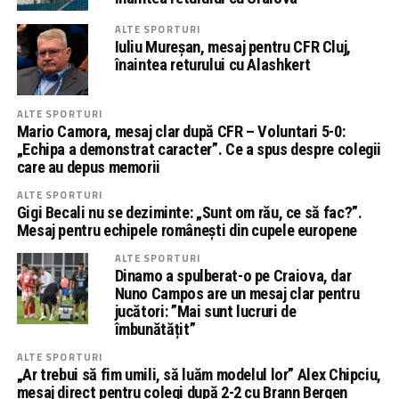
ALTE SPORTURI
Iuliu Mureșan, mesaj pentru CFR Cluj,
înaintea returului cu Alashkert
ALTE SPORTURI
Mario Camora, mesaj clar după CFR – Voluntari 5-0:
„Echipa a demonstrat caracter”. Ce a spus despre colegii
care au depus memorii
ALTE SPORTURI
Gigi Becali nu se deziminte: „Sunt om rău, ce să fac?”.
Mesaj pentru echipele românești din cupele europene
ALTE SPORTURI
Dinamo a spulberat-o pe Craiova, dar
Nuno Campos are un mesaj clar pentru
jucători: ”Mai sunt lucruri de
îmbunătățit”
ALTE SPORTURI
„Ar trebui să fim umili, să luăm modelul lor” Alex Chipciu,
mesaj direct pentru colegi după 2-2 cu Brann Bergen