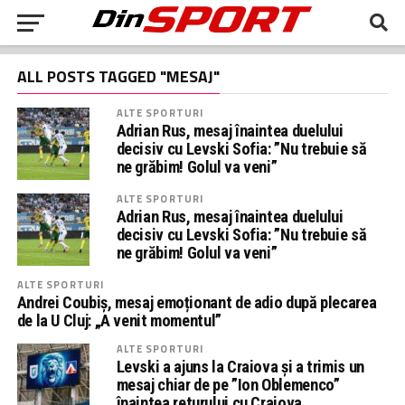
ALL POSTS TAGGED "MESAJ"
ALTE SPORTURI
Adrian Rus, mesaj înaintea duelului
decisiv cu Levski Sofia: ”Nu trebuie să
ne grăbim! Golul va veni”
ALTE SPORTURI
Adrian Rus, mesaj înaintea duelului
decisiv cu Levski Sofia: ”Nu trebuie să
ne grăbim! Golul va veni”
ALTE SPORTURI
Andrei Coubiș, mesaj emoționant de adio după plecarea
de la U Cluj: „A venit momentul”
ALTE SPORTURI
Levski a ajuns la Craiova și a trimis un
mesaj chiar de pe ”Ion Oblemenco”
înaintea returului cu Craiova