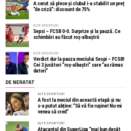
A cerut să plece și clubul i-a stabilit un preț
”de criză”: discount de 75%
ALTE SPORTURI
Sepsi – FCSB 0-0. Surprize și la pauză. Ce
schimbări au făcut roș-albaștrii
ALTE SPORTURI
Verdict dur la pauza meciului Sespi – FCSB!
Cei 3 jucători ”roș-albaștri” care ”au rămas
datori”
DE NERATAT
ALTE SPORTURI
A fost la meciul din această etapă și nu
s-a putut abține: ”Să vă fie rușine! Nu-mi
venea să cred”
ALTE SPORTURI
Atacantul din SuperLiga ”mai bun decât