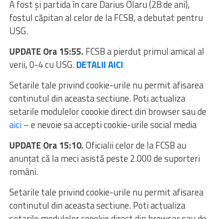
A fost și partida în care Darius Olaru (28 de ani),
fostul căpitan al celor de la FCSB, a debutat pentru
USG.
UPDATE Ora 15:55.
FCSB a pierdut primul amical al
verii, 0-4 cu USG.
DETALII AICI
Setarile tale privind cookie-urile nu permit afisarea
continutul din aceasta sectiune. Poti actualiza
setarile modulelor coookie direct din browser sau de
aici
– e nevoie sa accepti cookie-urile social media
UPDATE Ora 15:10.
Oficialii celor de la FCSB au
anunțat că la meci asistă peste 2.000 de suporteri
români.
Setarile tale privind cookie-urile nu permit afisarea
continutul din aceasta sectiune. Poti actualiza
setarile modulelor coookie direct din browser sau de