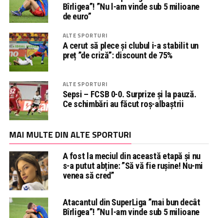
Bîrligea”! ”Nu l-am vinde sub 5 milioane
de euro”
ALTE SPORTURI
A cerut să plece și clubul i-a stabilit un
preț ”de criză”: discount de 75%
ALTE SPORTURI
Sepsi – FCSB 0-0. Surprize și la pauză.
Ce schimbări au făcut roș-albaștrii
MAI MULTE DIN ALTE SPORTURI
A fost la meciul din această etapă și nu
s-a putut abține: ”Să vă fie rușine! Nu-mi
venea să cred”
Atacantul din SuperLiga ”mai bun decât
Bîrligea”! ”Nu l-am vinde sub 5 milioane