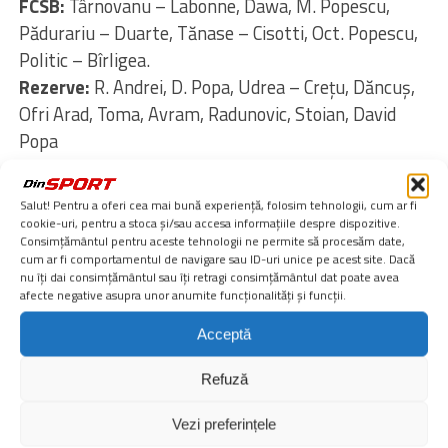
FCSB:
Târnovanu – Labonne, Dawa, M. Popescu,
Pădurariu – Duarte, Tănase – Cisotti, Oct. Popescu,
Politic – Bîrligea.
Rezerve:
R. Andrei, D. Popa, Udrea – Crețu, Dăncuș,
Ofri Arad, Toma, Avram, Radunovic, Stoian, David
Popa
Etichete:
union st gilloise
,
fani fcsb
,
fcsb
Salut! Pentru a oferi cea mai bună experiență, folosim tehnologii, cum ar fi
amicale
,
fcsb cantonament
,
marius baciu darius
cookie-uri, pentru a stoca și/sau accesa informațiile despre dispozitive.
olaru
,
fcsb – union st. gilloise
Consimțământul pentru aceste tehnologii ne permite să procesăm date,
cum ar fi comportamentul de navigare sau ID-uri unice pe acest site. Dacă
nu îți dai consimțământul sau îți retragi consimțământul dat poate avea
Urmărește știrile digisport.ro și pe
Google News
afecte negative asupra unor anumite funcționalități și funcții.
Acceptă
Noua Aplicaţie Digi Sport poate fi descărcată din
Refuză
Vezi preferințele