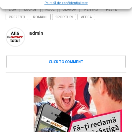
SIMILARE
20:00,
ALTE
AMICALUL
FCSB
FOTBAL
Politică de confidențialitate
LIGA
LUCRU!”
NOUL
OLANDA
PENTRU
PESTE
PREZENȚI
ROMÂNI.
SPORTURI
VEDEA
admin
CLICK TO COMMENT