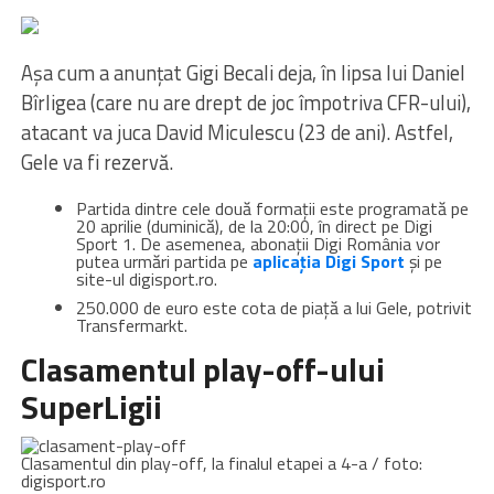
Așa cum a anunțat Gigi Becali deja, în lipsa lui Daniel
Bîrligea (care nu are drept de joc împotriva CFR-ului),
atacant va juca David Miculescu (23 de ani). Astfel,
Gele va fi rezervă.
Partida dintre cele două formații este programată pe
20 aprilie (duminică), de la 20:00, în direct pe Digi
Sport 1. De asemenea, abonații Digi România vor
putea urmări partida pe
aplicația Digi Sport
și pe
site-ul digisport.ro.
250.000 de euro este cota de piață a lui Gele, potrivit
Transfermarkt.
Clasamentul play-off-ului
SuperLigii
Clasamentul din play-off, la finalul etapei a 4-a / foto:
digisport.ro