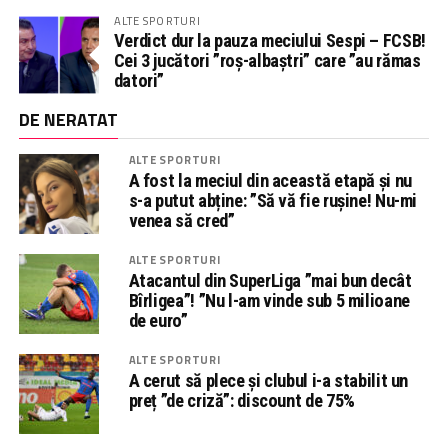
ALTE SPORTURI
Verdict dur la pauza meciului Sespi – FCSB!
Cei 3 jucători ”roș-albaștri” care ”au rămas
datori”
DE NERATAT
ALTE SPORTURI
A fost la meciul din această etapă și nu
s-a putut abține: ”Să vă fie rușine! Nu-mi
venea să cred”
ALTE SPORTURI
Atacantul din SuperLiga ”mai bun decât
Bîrligea”! ”Nu l-am vinde sub 5 milioane
de euro”
ALTE SPORTURI
A cerut să plece și clubul i-a stabilit un
preț ”de criză”: discount de 75%