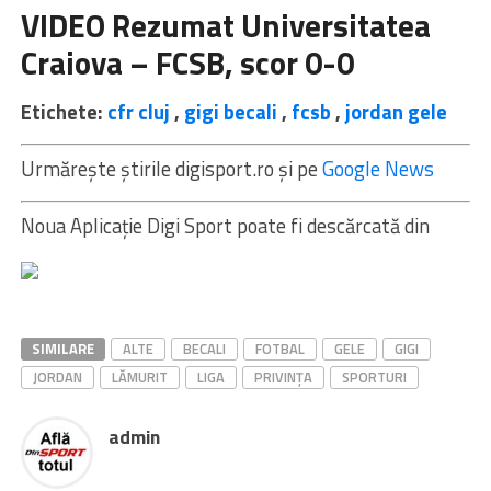
VIDEO Rezumat Universitatea
Craiova – FCSB, scor 0-0
Etichete:
cfr cluj
,
gigi becali
,
fcsb
,
jordan gele
Urmărește știrile digisport.ro și pe
Google News
Noua Aplicaţie Digi Sport poate fi descărcată din
SIMILARE
ALTE
BECALI
FOTBAL
GELE
GIGI
JORDAN
LĂMURIT
LIGA
PRIVINȚA
SPORTURI
admin