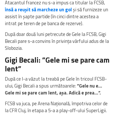
Atacantul francez nu s-a impus ca titular la FCSB,
însă a reușit să marcheze un gol
și să furnizeze un
assist în șapte partide (în cinci dintre acestea a
intrat pe teren de pe banca de rezerve).
După doar două luni petrecute de Gele la FCSB, Gigi
Becali pare s-a convins în privința vârfului adus de la
Slobozia.
Gigi Becali: ”Gele mi se pare cam
lent”
După ce l-a văzut la treabă pe Gele în tricoul FCSB-
ului, Gigi Becali a spus următoarele:
”Gele nu e…
Gele mi se pare cam lent, aşa. Adică e prea…”.
FCSB va juca, pe Arena Națională, împotriva celor de
la CFR Cluj, în etapa a 5-a a play-off-ului SuperLigii.