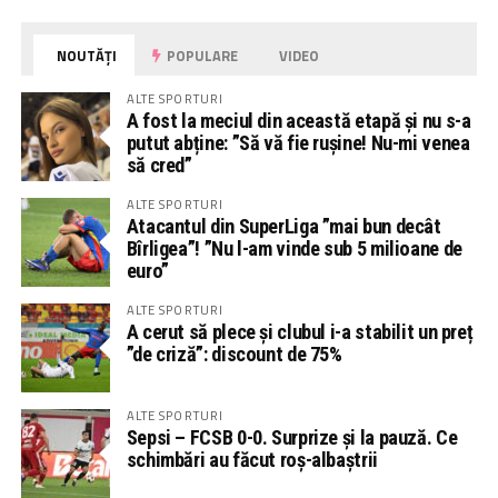
NOUTĂȚI
POPULARE
VIDEO
ALTE SPORTURI
A fost la meciul din această etapă și nu s-a
putut abține: ”Să vă fie rușine! Nu-mi venea
să cred”
ALTE SPORTURI
Atacantul din SuperLiga ”mai bun decât
Bîrligea”! ”Nu l-am vinde sub 5 milioane de
euro”
ALTE SPORTURI
A cerut să plece și clubul i-a stabilit un preț
”de criză”: discount de 75%
ALTE SPORTURI
Sepsi – FCSB 0-0. Surprize și la pauză. Ce
schimbări au făcut roș-albaștrii