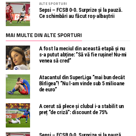
ALTE SPORTURI
Sepsi – FCSB 0-0. Surprize și la pauză.
Ce schimbări au făcut roș-albaștrii
MAI MULTE DIN ALTE SPORTURI
A fost la meciul din această etapă și nu
s-a putut abține: ”Să vă fie rușine! Nu-mi
venea să cred”
Atacantul din SuperLiga ”mai bun decât
Bîrligea”! ”Nu l-am vinde sub 5 milioane
de euro”
A cerut să plece și clubul i-a stabilit un
preț ”de criză”: discount de 75%
Sepsi – FCSB 0-0. Surprize și la pauză.