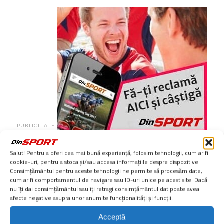
PUBLICITATE
Salut! Pentru a oferi cea mai bună experiență, folosim tehnologii, cum ar fi
cookie-uri, pentru a stoca și/sau accesa informațiile despre dispozitive.
PUBLICITATE
Consimțământul pentru aceste tehnologii ne permite să procesăm date,
cum ar fi comportamentul de navigare sau ID-uri unice pe acest site. Dacă
nu îți dai consimțământul sau îți retragi consimțământul dat poate avea
afecte negative asupra unor anumite funcționalități și funcții.
NOUTĂȚI
POPULARE
VIDEO
Acceptă