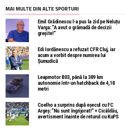
MAI MULTE DIN ALTE SPORTURI
Emil Grădinescu l-a pus la zid pe Neluțu
Varga: ”A avut o grămadă de decizii
greșite!”
Edi Iordănescu a refuzat CFR Cluj, iar
acum a vorbit despre numirea lui
Șumudică
Leapmotor B03, până la 389 km
autonomie într-un hatchback de 4,18
metri
Coelho a surprins după eșecul cu FC
Argeș: ”Nu sunt îngrijorat!” + Cicâldău,
avertisment înainte de returul cu KuPS