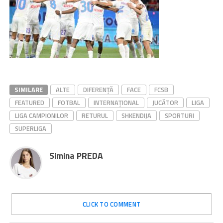
SIMILARE
ALTE
DIFERENȚĂ
FACE
FCSB
FEATURED
FOTBAL
INTERNAȚIONAL
JUCĂTOR
LIGA
LIGA CAMPIONILOR
RETURUL
SHKENDIJA
SPORTURI
SUPERLIGA
Simina PREDA
CLICK TO COMMENT