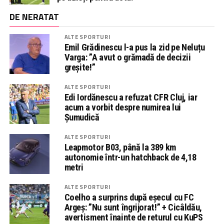
DE NERATAT
ALTE SPORTURI
Emil Grădinescu l-a pus la zid pe Neluțu
Varga: ”A avut o grămadă de decizii
greșite!”
ALTE SPORTURI
Edi Iordănescu a refuzat CFR Cluj, iar
acum a vorbit despre numirea lui
Șumudică
ALTE SPORTURI
Leapmotor B03, până la 389 km
autonomie într-un hatchback de 4,18
metri
ALTE SPORTURI
Coelho a surprins după eșecul cu FC
Argeș: ”Nu sunt îngrijorat!” + Cicâldău,
avertisment înainte de returul cu KuPS