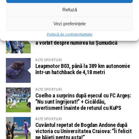
ALTE SPORTURI
Emil Grădinescu l-a pus la zid pe Neluțu
Refuză
Varga: ”A avut o grămadă de decizii
greșite!”
Vezi preferințele
ALTE SPORTURI
Politică de confidențialitate
Edi Iordănescu a refuzat CFR Cluj, iar acum
a vorbit despre numirea lui Șumudică
ALTE SPORTURI
Leapmotor B03, până la 389 km autonomie
într-un hatchback de 4,18 metri
ALTE SPORTURI
Coelho a surprins după eșecul cu FC Argeș:
”Nu sunt îngrijorat!” + Cicâldău,
avertisment înainte de returul cu KuPS
ALTE SPORTURI
Cuvântul repetat de Bogdan Andone după
victoria cu Universitatea Craiova: ”Îi felicit
pe băieți pentru asta!”