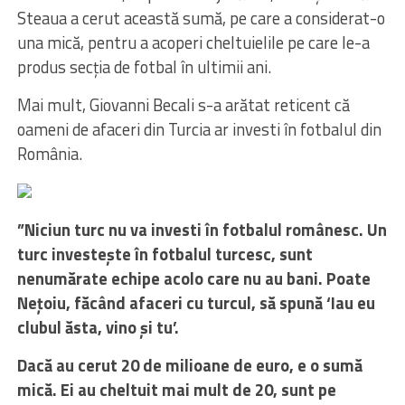
Steaua a cerut această sumă, pe care a considerat-o
una mică, pentru a acoperi cheltuielile pe care le-a
produs secția de fotbal în ultimii ani.
Mai mult, Giovanni Becali s-a arătat reticent că
oameni de afaceri din Turcia ar investi în fotbalul din
România.
”Niciun turc nu va investi
în fotbalul românesc. Un
turc investe
ște
în fotbalul turcesc, sunt
nenum
ărate echipe acolo care nu au bani. Poate
Nețoiu, făc
ând afaceri cu turcul, s
ă spună ‘Iau eu
clubul ăsta, vino și tu’.
Dacă au cerut 20 de milioane de euro, e o sumă
mică. Ei au cheltuit mai mult de 20, sunt pe