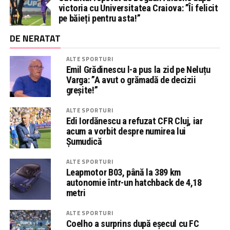
victoria cu Universitatea Craiova: ”Îi felicit
pe băieți pentru asta!”
DE NERATAT
ALTE SPORTURI
Emil Grădinescu l-a pus la zid pe Neluțu
Varga: ”A avut o grămadă de decizii
greșite!”
ALTE SPORTURI
Edi Iordănescu a refuzat CFR Cluj, iar
acum a vorbit despre numirea lui
Șumudică
ALTE SPORTURI
Leapmotor B03, până la 389 km
autonomie într-un hatchback de 4,18
metri
ALTE SPORTURI
Coelho a surprins după eșecul cu FC