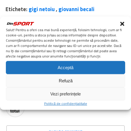
Etichete:
gigi netoiu
,
giovanni becali
Urmărește știrile digisport.ro și pe
Google News
Salut! Pentru a oferi cea mai bună experiență, folosim tehnologii, cum ar fi
cookie-uri, pentru a stoca și/sau accesa informațiile despre dispozitive.
Noua Aplicaţie Digi Sport poate fi descărcată din
Consimțământul pentru aceste tehnologii ne permite să procesăm date,
cum ar fi comportamentul de navigare sau ID-uri unice pe acest site. Dacă
nu îți dai consimțământul sau îți retragi consimțământul dat poate avea
afecte negative asupra unor anumite funcționalități și funcții.
Acceptă
SIMILARE
20.000.000€
ALTE
BECALI
CERUT
ECHIPA
FOTBAL
GÂNDURI
GIOVANNI
LIGA
Refuză
PENTRU
SPORTURI
STAT
STEAUA,
VĂZUT
Vezi preferințele
admin
Politică de confidențialitate