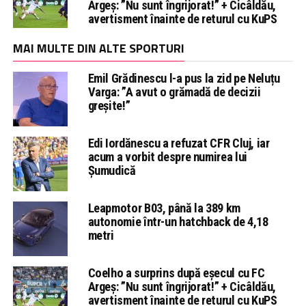
Argeș: ”Nu sunt îngrijorat!” + Cicâldău,
avertisment înainte de returul cu KuPS
MAI MULTE DIN ALTE SPORTURI
Emil Grădinescu l-a pus la zid pe Neluțu
Varga: ”A avut o grămadă de decizii
greșite!”
Edi Iordănescu a refuzat CFR Cluj, iar
acum a vorbit despre numirea lui
Șumudică
Leapmotor B03, până la 389 km
autonomie într-un hatchback de 4,18
metri
Coelho a surprins după eșecul cu FC
Argeș: ”Nu sunt îngrijorat!” + Cicâldău,
avertisment înainte de returul cu KuPS