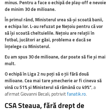
minus. Pentru a face o echipă de play-off e nevoie
de minim 30 de milioane.
În primul rând, Ministerul vrea s
ă-și scoată banii,
e echipa lor. L-au refuzat pe Nețoiu pentru că vor
să
î
și scoată cheltuielile.
Nețoiu are relații
în
fotbal, juc
ători ar găsi, problema e dacă se
în
țelege cu Ministerul.
Eu am spus 30 de milioane, dar poate să fie și mai
mult.
O echipă
în Liga 2 nu po
ți să o ții fără două
milioane. Cea mai tare șmecherie ar fi cineva să
vină cu 51% și Ministerul să răm
ân
ă cu 49%”
, a
afirmat Giovanni Becali, potrivit
fanatik.ro
.
CSA Steaua, fără drept de