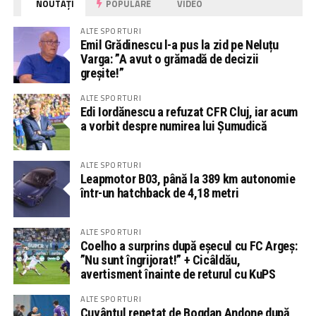
NOUTĂȚI
POPULARE
VIDEO
ALTE SPORTURI
Emil Grădinescu l-a pus la zid pe Neluțu
Varga: ”A avut o grămadă de decizii
greșite!”
ALTE SPORTURI
Edi Iordănescu a refuzat CFR Cluj, iar acum
a vorbit despre numirea lui Șumudică
ALTE SPORTURI
Leapmotor B03, până la 389 km autonomie
într-un hatchback de 4,18 metri
ALTE SPORTURI
Coelho a surprins după eșecul cu FC Argeș:
”Nu sunt îngrijorat!” + Cicâldău,
avertisment înainte de returul cu KuPS
ALTE SPORTURI
Cuvântul repetat de Bogdan Andone după