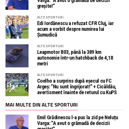
Varga: ”A avut o grămadă de decizii
greșite!”
ALTE SPORTURI
Edi Iordănescu a refuzat CFR Cluj, iar
acum a vorbit despre numirea lui
Șumudică
ALTE SPORTURI
Leapmotor B03, până la 389 km
autonomie într-un hatchback de 4,18
metri
ALTE SPORTURI
Coelho a surprins după eșecul cu FC
Argeș: ”Nu sunt îngrijorat!” + Cicâldău,
avertisment înainte de returul cu KuPS
MAI MULTE DIN ALTE SPORTURI
Emil Grădinescu l-a pus la zid pe Neluțu
Varga: ”A avut o grămadă de decizii
greșite!”