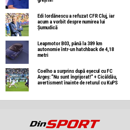
Edi Iordănescu a refuzat CFR Cluj, iar
acum a vorbit despre numirea lui
Șumudică
Leapmotor B03, până la 389 km
autonomie într-un hatchback de 4,18
metri
Coelho a surprins după eșecul cu FC
Argeș: ”Nu sunt îngrijorat!” + Cicâldău,
avertisment înainte de returul cu KuPS