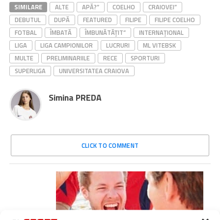
SIMILARE
ALTE
APĂ?”
COELHO
CRAIOVEI”
DEBUTUL
DUPĂ
FEATURED
FILIPE
FILIPE COELHO
FOTBAL
ÎMBATĂ
ÎMBUNĂTĂŢIT”
INTERNAȚIONAL
LIGA
LIGA CAMPIONILOR
LUCRURI
ML VITEBSK
MULTE
PRELIMINARIILE
RECE
SPORTURI
SUPERLIGA
UNIVERSITATEA CRAIOVA
Simina PREDA
CLICK TO COMMENT