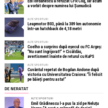
Edi Iordănescu a refuzat CFR Cluj, iar acum
a vorbit despre numirea lui Șumudică
ALTE SPORTURI
Leapmotor B03, până la 389 km autonomie
într-un hatchback de 4,18 metri
ALTE SPORTURI
Coelho a surprins după eșecul cu FC Argeș:
”Nu sunt îngrijorat!” + Cicâldău,
avertisment înainte de returul cu KuPS
ALTE SPORTURI
Cuvântul repetat de Bogdan Andone după
victoria cu Universitatea Craiova: ”Îi felicit
pe băieți pentru asta!”
DE NERATAT
ALTE SPORTURI
Emil Grădinescu l-a pus la zid pe Neluțu