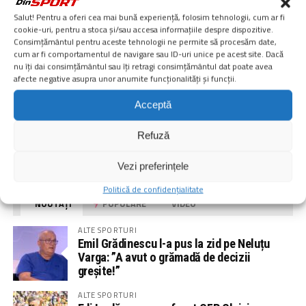
Salut! Pentru a oferi cea mai bună experiență, folosim tehnologii, cum ar fi
cookie-uri, pentru a stoca și/sau accesa informațiile despre dispozitive.
Consimțământul pentru aceste tehnologii ne permite să procesăm date,
cum ar fi comportamentul de navigare sau ID-uri unice pe acest site. Dacă
nu îți dai consimțământul sau îți retragi consimțământul dat poate avea
afecte negative asupra unor anumite funcționalități și funcții.
PUBLICITATE
Acceptă
Refuză
PUBLICITATE
Vezi preferințele
Politică de confidențialitate
NOUTĂȚI
POPULARE
VIDEO
ALTE SPORTURI
Emil Grădinescu l-a pus la zid pe Neluțu
Varga: ”A avut o grămadă de decizii
greșite!”
ALTE SPORTURI