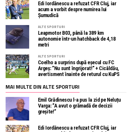
Edi Iordănescu a refuzat CFR Cluj, iar
acum a vorbit despre numirea lui
Șumudică
ALTE SPORTURI
Leapmotor B03, până la 389 km
autonomie într-un hatchback de 4,18
metri
ALTE SPORTURI
Coelho a surprins după eșecul cu FC
Argeș: ”Nu sunt îngrijorat!” + Cicâldău,
avertisment înainte de returul cu KuPS
MAI MULTE DIN ALTE SPORTURI
Emil Grădinescu l-a pus la zid pe Neluțu
Varga: ”A avut o grămadă de decizii
greșite!”
Edi Iordănescu a refuzat CFR Cluj, iar