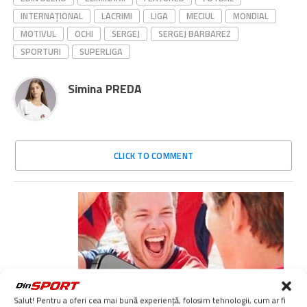
INTERNAȚIONAL
LACRIMI
LIGA
MECIUL
MONDIAL
MOTIVUL
OCHI
SERGEJ
SERGEJ BARBAREZ
SPORTURI
SUPERLIGA
Simina PREDA
CLICK TO COMMENT
Salut! Pentru a oferi cea mai bună experiență, folosim tehnologii, cum ar fi