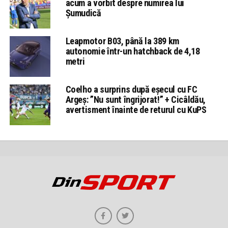
acum a vorbit despre numirea lui
Șumudică
Leapmotor B03, până la 389 km
autonomie într-un hatchback de 4,18
metri
Coelho a surprins după eșecul cu FC
Argeș: ”Nu sunt îngrijorat!” + Cicâldău,
avertisment înainte de returul cu KuPS