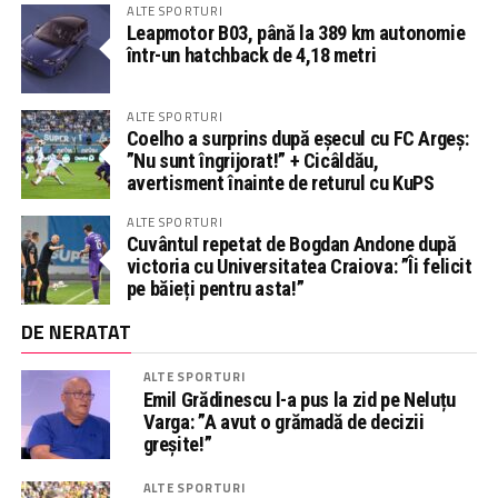
ALTE SPORTURI
Leapmotor B03, până la 389 km autonomie
într-un hatchback de 4,18 metri
ALTE SPORTURI
Coelho a surprins după eșecul cu FC Argeș:
”Nu sunt îngrijorat!” + Cicâldău,
avertisment înainte de returul cu KuPS
ALTE SPORTURI
Cuvântul repetat de Bogdan Andone după
victoria cu Universitatea Craiova: ”Îi felicit
pe băieți pentru asta!”
DE NERATAT
ALTE SPORTURI
Emil Grădinescu l-a pus la zid pe Neluțu
Varga: ”A avut o grămadă de decizii
greșite!”
ALTE SPORTURI