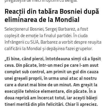
pregătește de meci în optimi cu Belgia.
Reacții din tabăra Bosniei după
eliminarea de la Mondial
Selecționerul Bosniei, Sergej Barbarez, a fost
copleșit de emoție la finalul partidei. În ciuda
înfrângerii cu SUA, Barbarez a vorbit despre reușita
calificării la Mondial și depășirea fazei grupelor.
„Ei bine, când pierzi, întotdeauna simți că a lipsit
ceva. Din păcate, într-un meci pe care l-am avut
complet sub control, am primit un gol din cauza
unei greșeli proprii, în urma unui atac al nostru
care a durat mai bine de un minut. Am greșit la
execuțiile tehnice elementare, din păcate. În a
doua repriză am încercat totul, iar acești băieți
tineri merită din plin felicitări. Chiar îi apreciez.