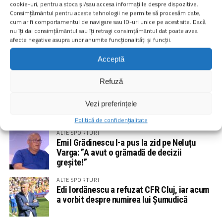
cookie-uri, pentru a stoca și/sau accesa informațiile despre dispozitive.
Consimțământul pentru aceste tehnologii ne permite să procesăm date,
cum ar fi comportamentul de navigare sau ID-uri unice pe acest site. Dacă
nu îți dai consimțământul sau îți retragi consimțământul dat poate avea
PUBLICITATE
afecte negative asupra unor anumite funcționalități și funcții.
Acceptă
PUBLICITATE
Refuză
Vezi preferințele
NOUTĂȚI
POPULARE
VIDEO
Politică de confidențialitate
ALTE SPORTURI
Emil Grădinescu l-a pus la zid pe Neluțu
Varga: ”A avut o grămadă de decizii
greșite!”
ALTE SPORTURI
Edi Iordănescu a refuzat CFR Cluj, iar acum
a vorbit despre numirea lui Șumudică