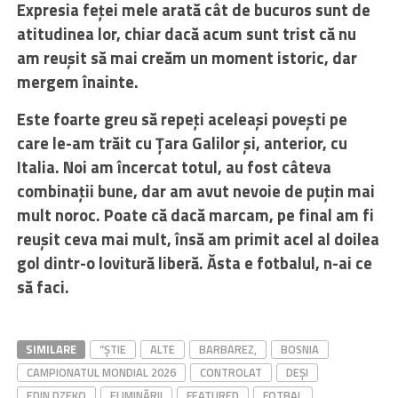
Expresia feței mele arată cât de bucuros sunt de
atitudinea lor, chiar dacă acum sunt trist că nu
am reușit să mai creăm un moment istoric, dar
mergem înainte.
Este foarte greu să repeți aceleași povești pe
care le-am trăit cu Țara Galilor și, anterior, cu
Italia. Noi am încercat totul, au fost câteva
combinații bune, dar am avut nevoie de puțin mai
mult noroc. Poate că dacă marcam, pe final am fi
reușit ceva mai mult, însă am primit acel al doilea
gol dintr-o lovitură liberă. Ăsta e fotbalul, n-ai ce
să faci.
SIMILARE
“ȘTIE
ALTE
BARBAREZ,
BOSNIA
CAMPIONATUL MONDIAL 2026
CONTROLAT
DEȘI
EDIN DZEKO
ELIMINĂRII
FEATURED
FOTBAL